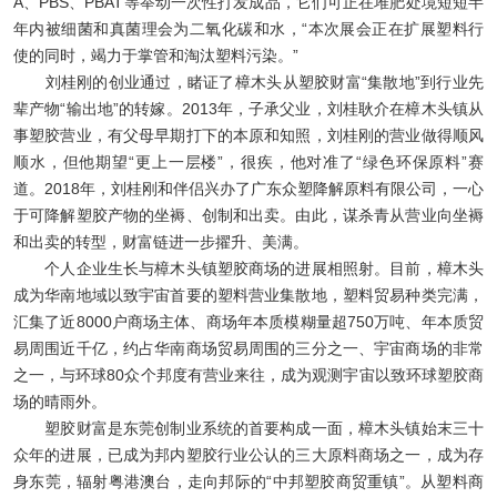
A、PBS、PBAT等举动一次性打发成品，它们可正在堆肥处境短短半
年内被细菌和真菌理会为二氧化碳和水，“本次展会正在扩展塑料行
使的同时，竭力于掌管和淘汰塑料污染。”
刘桂刚的创业通过，睹证了樟木头从塑胶财富“集散地”到行业先
辈产物“输出地”的转嫁。2013年，子承父业，刘桂耿介在樟木头镇从
事塑胶营业，有父母早期打下的本原和知照，刘桂刚的营业做得顺风
顺水，但他期望“更上一层楼”，很疾，他对准了“绿色环保原料”赛
道。2018年，刘桂刚和伴侣兴办了广东众塑降解原料有限公司，一心
于可降解塑胶产物的坐褥、创制和出卖。由此，谋杀青从营业向坐褥
和出卖的转型，财富链进一步擢升、美满。
个人企业生长与樟木头镇塑胶商场的进展相照射。目前，樟木头
成为华南地域以致宇宙首要的塑料营业集散地，塑料贸易种类完满，
汇集了近8000户商场主体、商场年本质模糊量超750万吨、年本质贸
易周围近千亿，约占华南商场贸易周围的三分之一、宇宙商场的非常
之一，与环球80众个邦度有营业来往，成为观测宇宙以致环球塑胶商
场的晴雨外。
塑胶财富是东莞创制业系统的首要构成一面，樟木头镇始末三十
众年的进展，已成为邦内塑胶行业公认的三大原料商场之一，成为存
身东莞，辐射粤港澳台，走向邦际的“中邦塑胶商贸重镇”。从塑料商