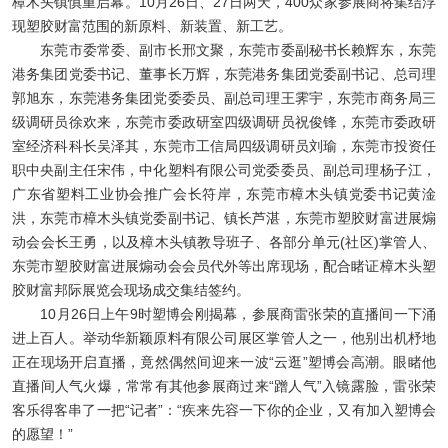
樟木头镇慎重启幕。10月26日、27日两天，400众家参展商将集结浮
现塑胶财富范围的新原料、新装置、新工艺。
东莞市委常委、副市长邢文聚，东莞市委副秘书长赖辉东，东莞
港务集团党委书记、董事长万辉，东莞港务集团党委副书记、总司理
郭旭东，东莞港务集团党委委员、副总司理王霁宇，东莞市商务局三
级调研员徐欢来，东莞市委政研室四级调研员祝俊锋，东莞市委政研
室经济科科长吴泽其，东莞市工信局四级调研员刘瑜，东莞市投资任
职中央副主任宋伟，中化塑料有限公司党委委员、副总司理杨子江，
广东省塑料工业协会推广会长符岸，东莞市樟木头镇党委书记黄淦
洪，东莞市樟木头镇党委副书记、镇长芦湛，东莞市塑胶财富进展煽
动会会长王勇，以及樟木头镇教导班子、各部分单元(社区)掌管人、
东莞市塑胶财富进展煽动会会员代外等出席现场，配合睹证樟木头塑
胶财富邦际展览会现场成交集结签约。
10月26日上午9时塑博会刚揭幕，参展商雷张荣的直播间一下涌
进上百人。举动华新颖原料有限公司展区掌管人之一，他别出机杼地
正在现场开启直播，竟然偶然间迎来一波“云逛”塑博会高潮。眼睹他
直播间人气火爆，常常有其他参展商过来“蹭人气”入镜露脸，雷张荣
客乐得客串了一把“记者”：“疾来先容一下你的企业，又有加入塑博会
的愿望！”