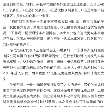
改性创制塑胶、辅料、呆板等范围的邦外里突出企业参展。会场设AB
C三个展区，A区是石化展区，B区是改性创制展区，C区是呆板／辅
料展区，共有400众家企业参展。
“咱们期望为邦外里塑化财富链供应协同团结、进展共赢的平
台，蚁集各方资源，聚焦塑化财富链，创设财富再升级的优秀贸易境
况。”王勇说，期望通过本次塑博会，本土企业也许达成更众本事相
易互动，巩固本身科研秤谌，正在产物上达成本事冲破，以巩固正在
邦际商场的角逐力。
“邦货自强”的例子正在塑博会上不堪罗列：广东基烁新原料股份
有限公司坐褥的“低烟无卤阻燃聚丙烯”，已行使到欧洲的地铁列车蓄
电池模组上。这种原料低烟、低毒、低味、低热量蕴蓄，环球目前惟
有中邦和美邦能坐褥出适宜条件的产物。王勇说，基烁新原料公司从
2016年进入研发，而今攻陷了“低烟无卤阻燃聚丙烯”的环球出卖大
头。
午餐年华，一批生物降解餐具吸引了人人的眼光，它们的原原料
来自广东众塑降解原料有限公司。这些环保餐具防烫无毒没趣，正在
泥土里很疾会理会为肥料。据众塑降解原料公司总司理兼东莞市塑胶
财富进展煽动会副会长刘桂刚显示，本次展会操纵可生物降解的PL