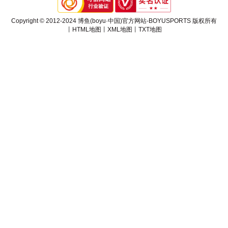
Copyright © 2012-2024 博鱼(boyu·中国)官方网站-BOYUSPORTS 版权所有
丨
HTML地图
丨
XML地图
丨
TXT地图