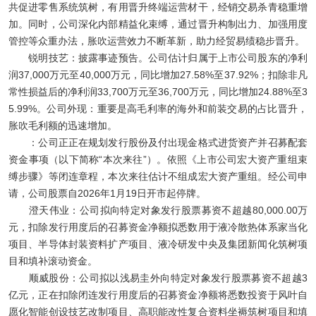
共促进零售系统筑树，有用晋升终端运营材干，经销交易杀青稳重增
加。同时，公司深化内部精益化束缚，通过晋升构制出力、加强用度
管控等众重办法，胀吹运营效力不断革新，助力经贸易绩稳步晋升。
锐明技艺：披露事迹预告。公司估计归属于上市公司股东的净利
润37,000万元至40,000万元，同比增加27.58%至37.92%；扣除非凡
常性损益后的净利润33,700万元至36,700万元，同比增加24.88%至3
5.99%。公司外现：重要是高毛利率的海外和前装交易的占比晋升，
胀吹毛利额的迅速增加。
：公司正正在规划发行股份及付出现金格式进货资产并召募配套
资金事项（以下简称“本次来往”）。依照《上市公司宏大资产重组束
缚步骤》等闭连章程，本次来往估计不组成宏大资产重组。经公司申
请，公司股票自2026年1月19日开市起停牌。
澄天伟业：公司拟向特定对象发行股票募资不超越80,000.00万
元，扣除发行用度后的召募资金净额拟悉数用于液冷散热体系家当化
项目、半导体封装资料扩产项目、液冷研发中央及集团新闻化筑树项
目和填补滚动资金。
顺威股份：公司拟以浅易圭外向特定对象发行股票募资不超越3
亿元，正在扣除闭连发行用度后的召募资金净额将悉数投资于风叶自
愿化智能创设技艺改制项目、高职能改性复合资料坐褥筑树项目和填