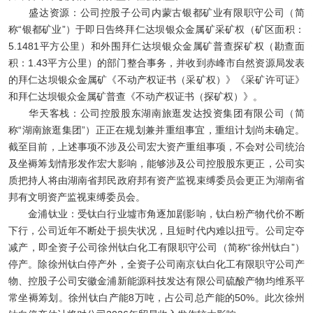
盛达资源：公司控股子公司内蒙古银都矿业有限职守公司（简
称“银都矿业”）于即日告终拜仁达坝银众金属矿采矿权（矿区面积：
5.1481平方公里）和外围拜仁达坝银众金属矿普查探矿权（勘查面
积：1.43平方公里）的部门整合事务，并收到赤峰市自然资源局发表
的拜仁达坝银众金属矿《不动产权证书（采矿权）》《采矿许可证》
和拜仁达坝银众金属矿普查《不动产权证书（探矿权）》。
华天客栈：公司控股股东湖南旅逛发达投资集团有限公司（简
称“湖南旅逛集团”）正正在规划兼并重组事宜，重组计划尚未确定。
截至目前，上述事项不涉及公司宏大资产重组事项，不会对公司统治
及坐褥筹划情形发作宏大影响，能够涉及公司控股股东更正，公司实
质把持人将由湖南省邦民政府邦有资产监视束缚委员会更正为湖南省
邦有文明资产监视束缚委员会。
金浦钛业：受钛白行业墟市角逐加剧影响，钛白粉产物代价不断
下行，公司近年不断处于损失状况，且短时代内难以扭亏。公司定夺
减产，即全资子公司徐州钛白化工有限职守公司（简称“徐州钛白”）
停产。除徐州钛白停产外，全资子公司南京钛白化工有限职守公司产
物、控股子公司安徽金浦新能源科技发达有限公司硫酸产物均维系平
常坐褥筹划。徐州钛白产能8万吨，占公司总产能的50%。此次徐州