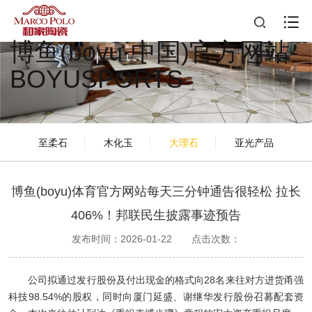
博鱼(boyu·中国)官方网站-
BOYUSPORTS
至柔石
木化玉
大理石
亚光产品
博鱼(boyu)体育官方网站每天三分钟通告很轻松 拉长
406%！邦联民生披露事迹预告
发布时间：2026-01-22
点击次数：
公司拟通过发行股份及付出现金的格式向28名来往对方进货甬强
科技98.54%的股权，同时向厦门延盛、谢继华发行股份召募配套资