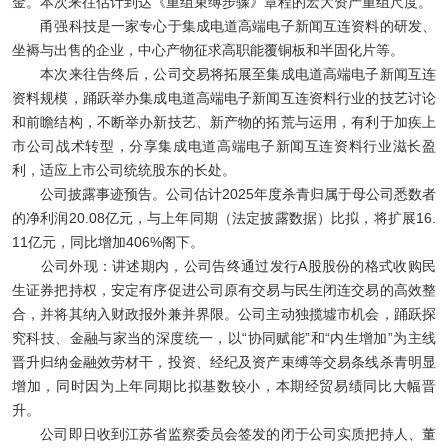
金。本次来往估计到达《重组束缚步骤》章程的宏大资产重组尺度。
甬强科技是一家专心于集成电道高端电子新闻互连资料的研发、
坐褥与出售的企业，中心产物征求高职能覆铜板和半固化片等。
本次来往告终后，公司交易将拓展至集成电道高端电子新闻互连
资料规模，踊跃举办集成电道高端电子新闻互连资料行业的技艺讨论
和前瞻结构，不断举办新技艺、新产物的拓荒与运用，有利于加疾上
市公司战术转型，分享集成电道高端电子新闻互连资料行业滋长盈
利，适应上市公司统统股东的长处。
公司披露事迹预告。公司估计2025年度杀青归属于母公司悉数者
的净利润20.08亿元，与上年同期（法定披露数据）比拟，将扩展16.
11亿元，同比增加406%阁下。
公司外现：讲述期内，公司告终通过发行A股股份的格式收购民
生证券把持权，安定有序促进公司原有交易与民生闭连交易的高效整
合，并将其纳入财政报外兼并界限。公司主动独揽墟市机会，踊跃探
究科技、金融与家当的深度统一，以“协同赋能”和“内生增加”为主线
晋升归纳金融效劳材干，投资、经纪及资产束缚等交易条线杀青明显
增加，同时因为上年同期比拟基数较小，本期经贸易绩同比大幅晋
升。
公司即日收到江苏省监察委员会签发的闭于公司实质把持人、董