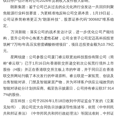
钛白停产估计将对公司2026年贸易收入发作较大影响。
朗新集团：鉴于公司已从过去的众元化跨行业发达一共回归到聚
焦能源行业科技赛道，为更精准地反响公司交易本质，1月19日起，
公司证券简称将更正为“朗新科技”，股票证券代码“300682”维系稳
定。
万润新能：落实公司的战术发达计议，进一步优化公司产能结
构，晋升公司中心角逐力
柔性石材
，公司全资子公司宏迈高科拟投资
筑树“7万吨/年高压实密度磷酸铁锂项目”，项目总投资金额为10.79亿
元。
星网锐捷：公司参股公司厦门睿云联更始科技股份有限公司（简
称“睿云联”）已于1月16日向香港联交所递交初次公拓荒行境外上市
股份（H股）并正在香港联交所主板上市的申请，并于同日正在香港
联交所网站刊载了本次发行的申请原料。睿云联是一家拓荒、创设及
出售智能对讲、门禁及智能家居产物，并为环球客户供应云端效劳的
智能对讲处分计划供应商。截至告示披露日，公司持有睿云联37.914
7%的股份。
容百科技：公司于2026年1月18日收到中邦证监会下发的《立案
见知书》，因公司宏大合同告示涉嫌误导性陈述等，依照《中华邦民
共和邦证券法》《中华邦民共和邦行政处理法》等国法准则，中邦证