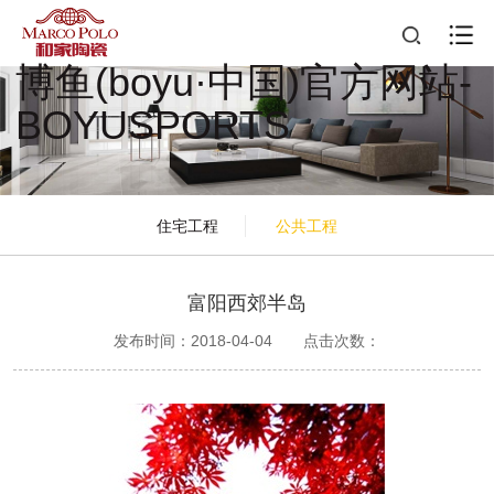
博鱼(boyu·中国)官方网站-
BOYUSPORTS
住宅工程
公共工程
富阳西郊半岛
发布时间：2018-04-04
点击次数：