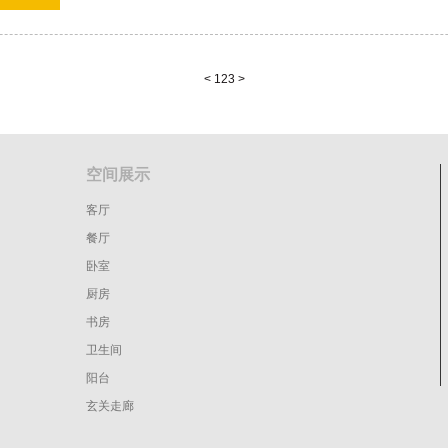
<
1
2
3
>
空间展示
客厅
餐厅
卧室
厨房
书房
卫生间
阳台
玄关走廊