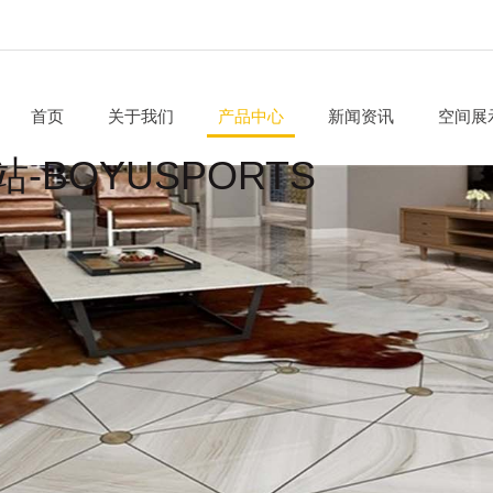
首页
关于我们
产品中心
新闻资讯
空间展
站-BOYUSPORTS
公司简介
至柔石
客厅
企业文化
木化玉
餐厅
发展历程
大理石
卧室
资质认证
亚光产品
厨房
社会责任
书房
卫生
阳台