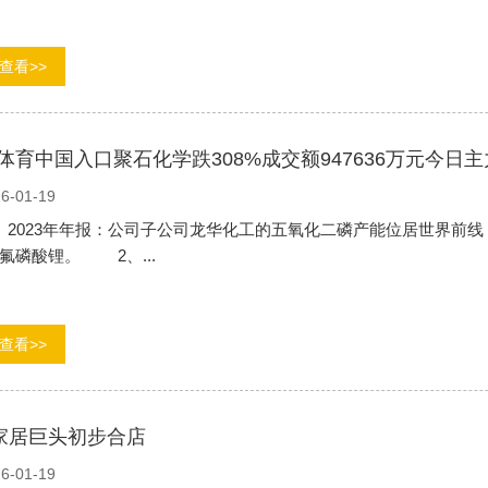
查看>>
体育中国入口聚石化学跌308%成交额947636万元今日主力
6-01-19
023年年报：公司子公司龙华化工的五氧化二磷产能位居世界前线
氟磷酸锂。 2、...
查看>>
家居巨头初步合店
6-01-19