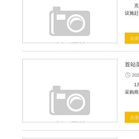
克日
设施赶
点击
首站
202
1月1
采购商和
点击