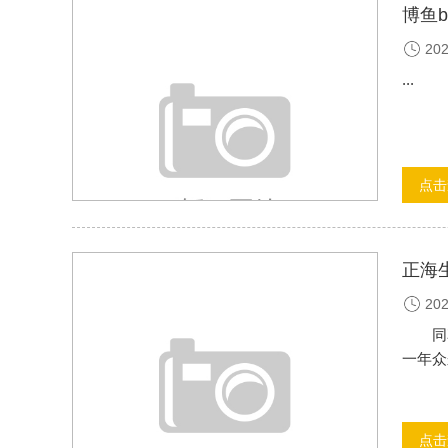
博鱼
202
...
点击
正海
202
同花顺
一年众
点击