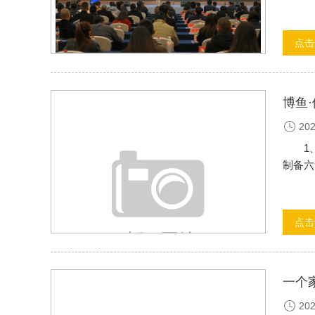
点击
博鱼·
202
1、2
制备六
点击
一个
202