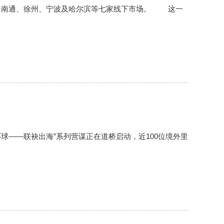
、南通、徐州、宁波及哈尔滨等七家线下市场。 这一
球——联袂出海”系列营谋正在道桥启动，近100位境外里