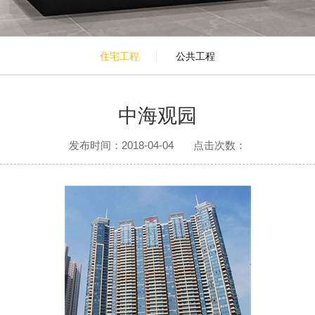
玄关走
住宅工程
公共工程
中海观园
发布时间：2018-04-04
点击次数：