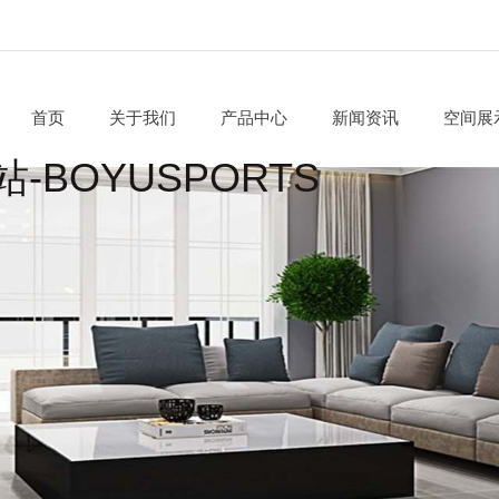
首页
关于我们
产品中心
新闻资讯
空间展
站-BOYUSPORTS
公司简介
至柔石
客厅
企业文化
木化玉
餐厅
发展历程
大理石
卧室
资质认证
亚光产品
厨房
社会责任
书房
卫生
阳台